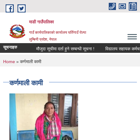
Skip to main content
माडी गाउँपालिका
गाउँ कार्यपालिकाको कार्यालय घर्तिगाउँ रोल्पा
लुम्बिनी प्रदेश, नेपाल
सूचनाहरु
मौजुदा सूचीमा दर्ता हुने सम्बन्धी सूचना !
विद्यालय सहायक कर्मचारी (ले
You are here
Home
» कर्णमाली कामी
कर्णमाली कामी