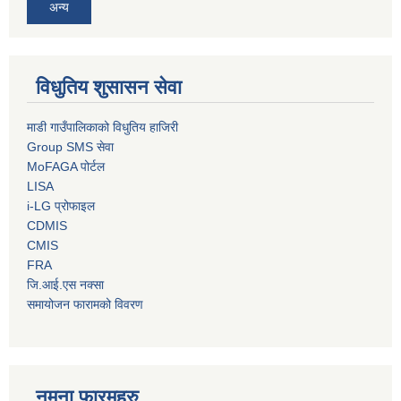
अन्य
विधुतिय शुसासन सेवा
माडी गाउँपालिकाको विधुतिय हाजिरी
Group SMS सेवा
MoFAGA पोर्टल
LISA
i-LG प्रोफाइल
CDMIS
CMIS
FRA
जि.आई.एस नक्सा
समायोजन फारामको विवरण
नमुना फारमहरु