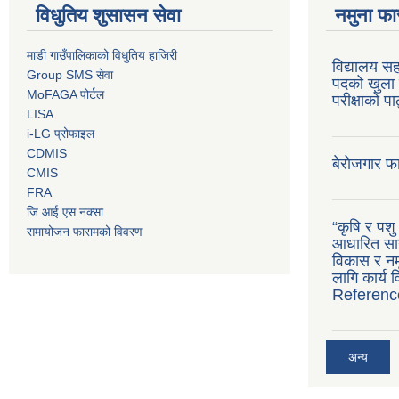
विधुतिय शुसासन सेवा
नमुना फा
माडी गाउँपालिकाको विधुतिय हाजिरी
विद्यालय सह
Group SMS सेवा
पदको खुला 
MoFAGA पोर्टल
परीक्षाको प
LISA
i-LG प्रोफाइल
CDMIS
बेरोजगार फ
CMIS
FRA
जि.आई.एस नक्सा
“कृषि र पश
समायोजन फारामको विवरण
आधारित सान
विकास र नमू
लागि कार्य
Referenc
अन्य