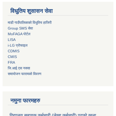
विधुतिय शुसासन सेवा
माडी गाउँपालिकाको विधुतिय हाजिरी
Group SMS सेवा
MoFAGA पोर्टल
LISA
i-LG प्रोफाइल
CDMIS
CMIS
FRA
जि.आई.एस नक्सा
समायोजन फारामको विवरण
नमुना फारमहरु
विद्यालय सहायक कर्मचारी (लेखा कर्मचारी) पदको खुला