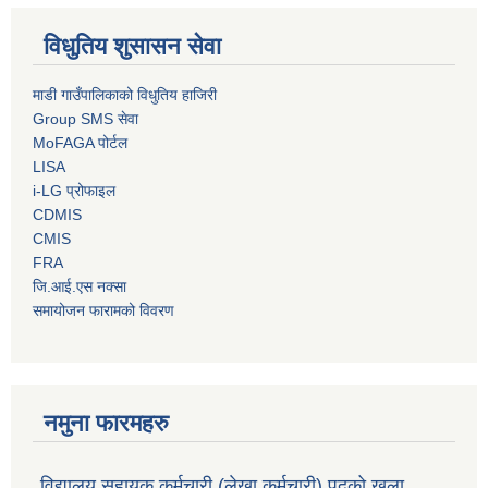
विधुतिय शुसासन सेवा
माडी गाउँपालिकाको विधुतिय हाजिरी
Group SMS सेवा
MoFAGA पोर्टल
LISA
i-LG प्रोफाइल
CDMIS
CMIS
FRA
जि.आई.एस नक्सा
समायोजन फारामको विवरण
नमुना फारमहरु
विद्यालय सहायक कर्मचारी (लेखा कर्मचारी) पदको खुला