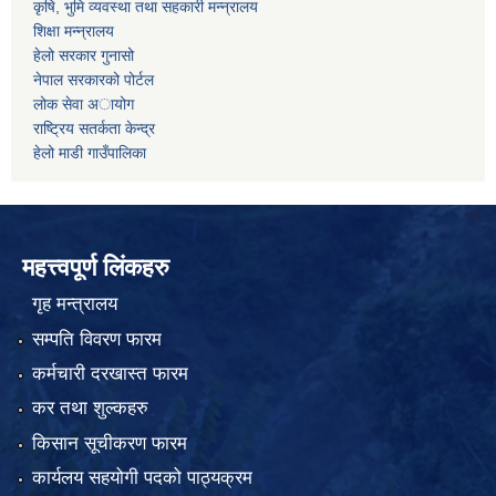
कृषि, भुमि व्यवस्था तथा सहकारी मन्न्रालय
शिक्षा मन्न्रालय
हेलो सरकार गुनासो
नेपाल सरकारको पोर्टल
लोक सेवा अायोग
राष्ट्रिय सतर्कता केन्द्र
हेलो माडी गाउँपालिका
महत्त्वपूर्ण लिंकहरु
गृह मन्त्रालय
सम्पति विवरण फारम
कर्मचारी दरखास्त फारम
कर तथा शुल्कहरु
किसान सूचीकरण फारम
कार्यलय सहयोगी पदको पाठ्यक्रम